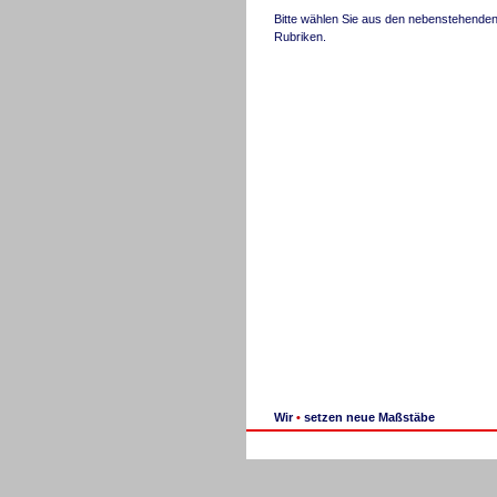
Bitte wählen Sie aus den nebenstehende
Rubriken.
Wir
•
setzen neue Maßstäbe