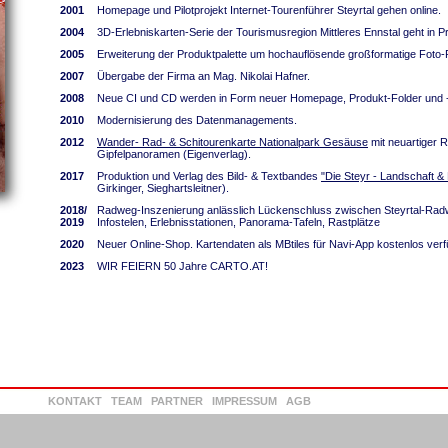
2001
Homepage und Pilotprojekt Internet-Tourenführer Steyrtal gehen online.
2004
3D-Erlebniskarten-Serie der Tourismusregion Mittleres Ennstal geht in P
2005
Erweiterung der Produktpalette um hochauflösende großformatige Foto-
2007
Übergabe der Firma an Mag. Nikolai Hafner.
2008
Neue CI und CD werden in Form neuer Homepage, Produkt-Folder und 
2010
Modernisierung des Datenmanagements.
2012
Wander- Rad- & Schitourenkarte Nationalpark Gesäuse
mit neuartiger R
Gipfelpanoramen (Eigenverlag).
2017
Produktion und Verlag des Bild- & Textbandes
"Die Steyr - Landschaft 
Girkinger, Sieghartsleitner).
2018/
Radweg-Inszenierung anlässlich Lückenschluss zwischen Steyrtal-Rad
2019
Infostelen, Erlebnisstationen, Panorama-Tafeln, Rastplätze
2020
Neuer Online-Shop. Kartendaten als MBtiles für Navi-App kostenlos verf
2023
WIR FEIERN 50 Jahre CARTO.AT!
KONTAKT
TEAM
PARTNER
IMPRESSUM
AGB