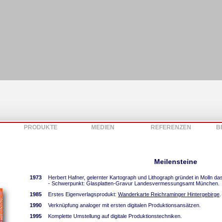
PRODUKTE
MEDIEN
REFERENZEN
B
Meilensteine
1973
Herbert Hafner, gelernter Kartograph und Lithograph gründet in Molln da
- Schwerpunkt: Glasplatten-Gravur Landesvermessungsamt München.
1985
Erstes Eigenverlagsprodukt:
Wanderkarte Reichraminger Hintergebirge
.
1990
Verknüpfung analoger mit ersten digitalen Produktionsansätzen.
1995
Komplette Umstellung auf digitale Produktionstechniken.