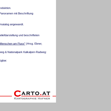
roduktion.
Panoramen mit Beschriftung
-katalog angewandt.
eliefdarstellung und beschrifteten
& Menschen am Fluss"
(Hrsg. Ebner,
weg & Nationalpark Kalkalpen-Radweg:
ügbar.