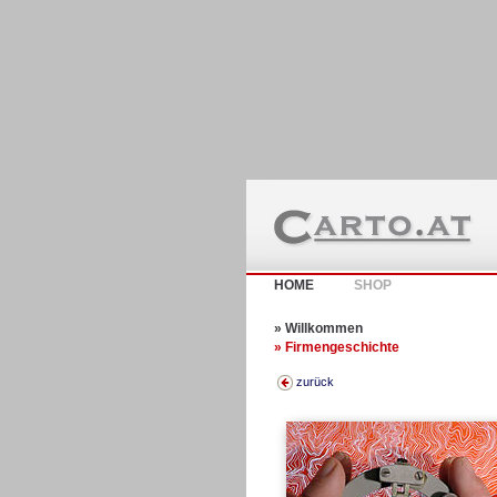
HOME
SHOP
» Willkommen
» Firmengeschichte
zurück