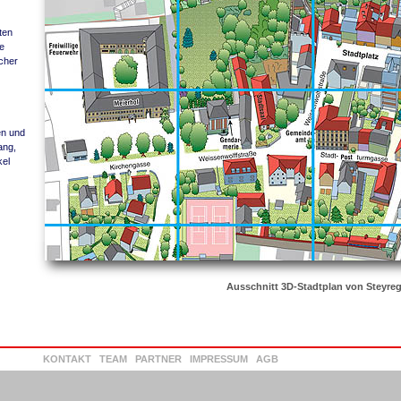
ten
ie
scher
en und
ang,
kel
Ausschnitt 3D-Stadtplan von Steyre
KONTAKT
TEAM
PARTNER
IMPRESSUM
AGB