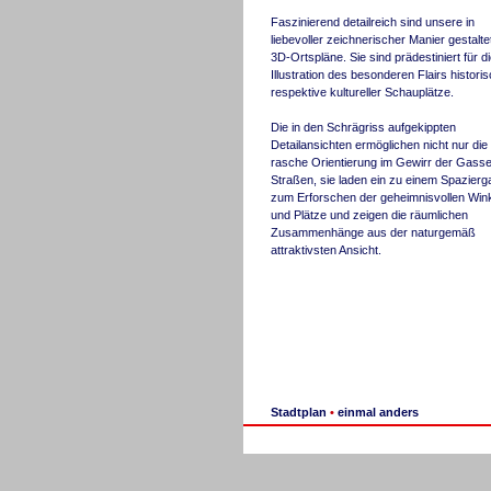
Faszinierend detailreich sind unsere in
liebevoller zeichnerischer Manier gestalte
3D-Ortspläne. Sie sind prädestiniert für d
Illustration des besonderen Flairs histori
respektive kultureller Schauplätze.
Die in den Schrägriss aufgekippten
Detailansichten ermöglichen nicht nur die
rasche Orientierung im Gewirr der Gass
Straßen, sie laden ein zu einem Spazierg
zum Erforschen der geheimnisvollen Win
und Plätze und zeigen die räumlichen
Zusammenhänge aus der naturgemäß
attraktivsten Ansicht.
Stadtplan
•
einmal anders